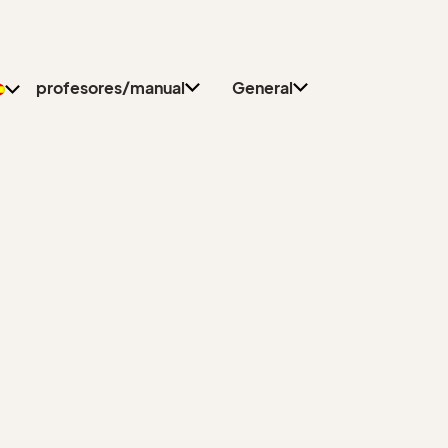
Póngase en contacto
Profesores
con
Alumnos
profesores/manual
General