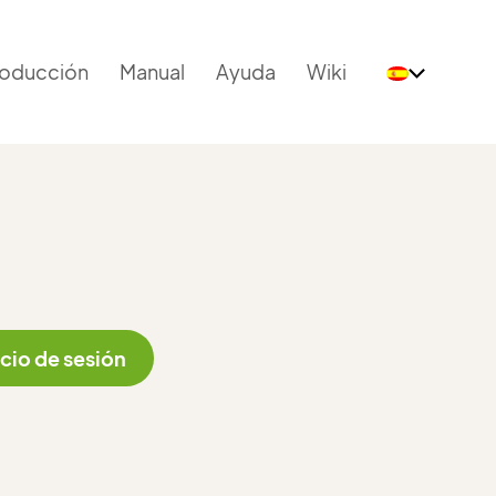
roducción
Manual
Ayuda
Wiki
icio de sesión
Política de privacidad
General