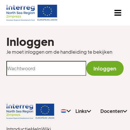
Inloggen
Je moet inloggen om de handleiding te bekijken
Inloggen
Privacy
Algemeen
Beleid
Docenten
Contact
Leerlingen
Links
Docenten
Introductie
Help
Wiki