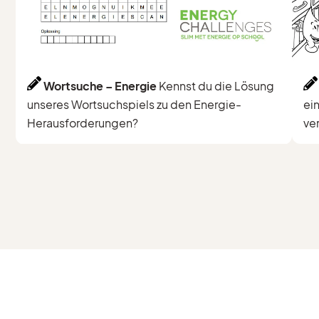
Wortsuche – Energie
Kennst du die Lösung
unseres Wortsuchspiels zu den Energie-
ei
Herausforderungen?
ve