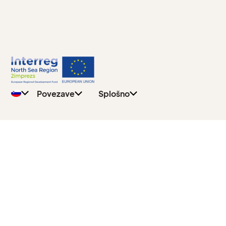
Pravilnik o
Splošno
zasebnosti
Učitelji
Pišite na
Učenci
Povezave
Splošno