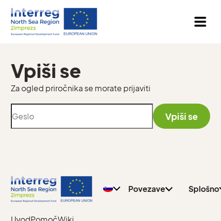
Vpiši se
Za ogled priročnika se morate prijaviti
Vpiši se
Pravilnik o
Splošno
zasebnosti
Učitelji
Pišite na
Učenci
Povezave
Splošno
Uvod
Pomoč
Wiki