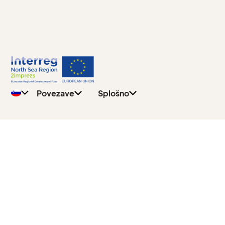
Pravilnik o
Splošno
zasebnosti
Učitelji
Pišite na
Učenci
Povezave
Splošno