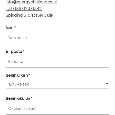
info@energychallenges.nl
+31 085 023 0342
Spinding 5, 5431SN Cuijk
İsim
*
E-posta
*
Senin ülken
*
Ülke
Senin okulun
*