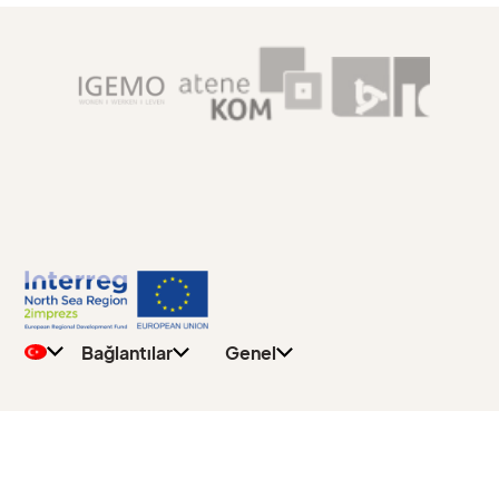
Gizlilik
Genel
Politikası
Öğretmenler
İletişim
Öğrenciler
Bağlantılar
Genel