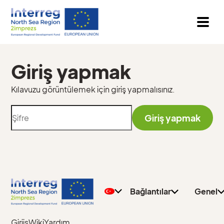
Giriş yapmak
Kılavuzu görüntülemek için giriş yapmalısınız.
Giriş yapmak
Gizlilik
Genel
Politikası
Öğretm
İletişim
Öğrenci
Bağlantılar
Genel
Giriiş
Wiki
Yardım