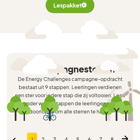
Lespakket
De campagnesterren
De Energy Challenges campagne-opdracht
bestaat uit 9 stappen. Leerlingen verdienen
een ster voor iedere stap die zij voltooien. Lees
hieronder welke stappen de leerlingen moeten
doorlopen om alle sterren te halen.
1
2
3
4
5
6
7
8
9