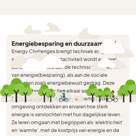
Energiebesparing en duurzaamheid
Energy Challenges brengt techniek en gedrag
samen. In elke projectactiviteit wordt er zowel
aandacht besteed aan de technische aspecten
van energie(besparing), als aan de sociale
aspecten zoals energiebewust gedrag. Deze
twee onderdelen vullen elkaar aan.
De leerlingen gaan binnen een vertrouwde
omgeving ontdekken en ervaren hoe sterk
energie is vervlochten met hun dagelijkse leven.
Ze leren omgaan met begrippen als ‘elektriciteit’
en ‘warmte’, met de kostprijs van energie en de